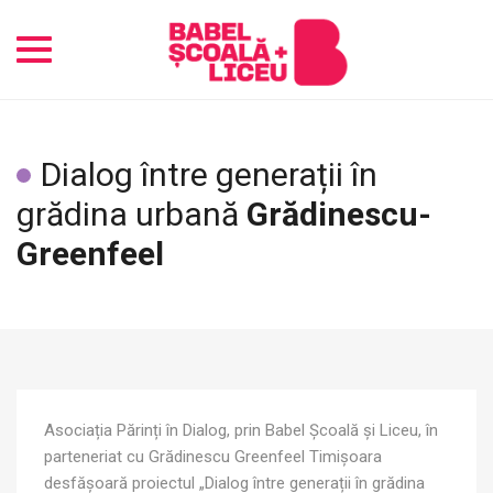
Toggle
navigation
Dialog între generații în
grădina urbană
Grădinescu-
Greenfeel
Asociația Părinți în Dialog, prin Babel Școală și Liceu, în
parteneriat cu Grădinescu Greenfeel Timișoara
desfășoară proiectul „Dialog între generații în grădina