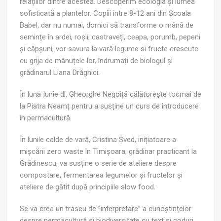
relațiilor dintre acestea. Descoperim ecologia și lumea
sofisticată a plantelor. Copiii între 8-12 ani din Școala
Babel, dar nu numai, dornici să transforme o mână de
semințe în ardei, roșii, castraveți, ceapa, porumb, pepeni
și căpșuni, vor savura la vară legume si fructe crescute
cu grija de mânuțele lor, îndrumați de biologul și
grădinarul Liana Drăghici.
În luna Iunie dl. Gheorghe Negoiță călătorește tocmai de
la Piatra Neamț pentru a susține un curs de introducere
în permacultură.
În lunile calde de vară, Cristina Șved, inițiatoare a
mișcării zero waste în Timișoara, grădinar practicant la
Grădinescu, va susține o serie de ateliere despre
compostare, fermentarea legumelor și fructelor și
ateliere de gătit după principiile slow food.
Se va crea un traseu de ”interpretare” a cunoștințelor
despre permacultură și biodiversitate cu text și coduri