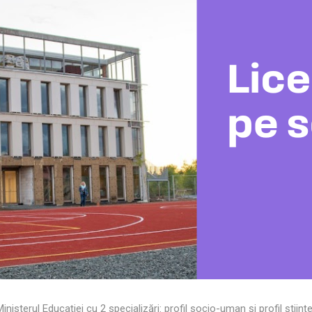
 Ministerul Educației cu 2
specializări: profil socio-uman și profil știin