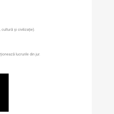
cultură și civilizație).
ionează lucrurile din jur.