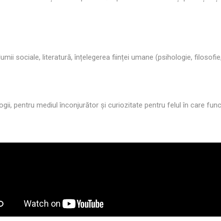
mii sociale, literatură, înțelegerea ființei umane (psihologie, filosofie, 
gii, pentru mediul înconjurător și curiozitate pentru felul în care funcț