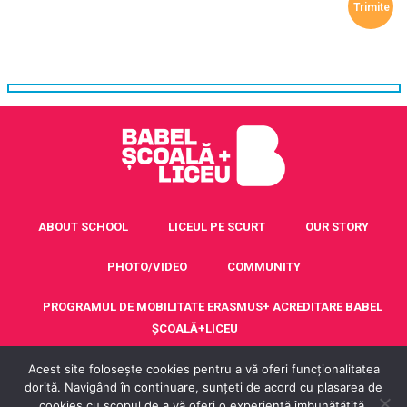
ABOUT SCHOOL
LICEUL PE SCURT
OUR STORY
PHOTO/VIDEO
COMMUNITY
PROGRAMUL DE MOBILITATE ERASMUS+ ACREDITARE BABEL
ȘCOALĂ+LICEU
Acest site folosește cookies pentru a vă oferi funcționalitatea
CONTACT
dorită. Navigând în continuare, sunțeti de acord cu plasarea de
cookies cu scopul de a vă oferi o experiență îmbunătățită.