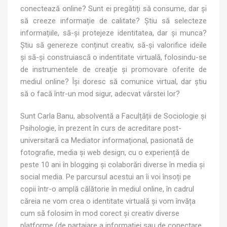
conectează online? Sunt ei pregătiți să consume, dar și
să creeze informație de calitate? Știu să selecteze
informațiile, să-și protejeze identitatea, dar și munca?
Știu să genereze conținut creativ, să-și valorifice ideile
și să-și construiască o indentitate virtuală, folosindu-se
de instrumentele de creație și promovare oferite de
mediul online? Își doresc să comunice virtual, dar știu
să o facă într-un mod sigur, adecvat vârstei lor?
Sunt Carla Banu, absolventă a Faculțății de Sociologie și
Psihologie, în prezent în curs de acreditare post-
universitară ca Mediator informațional, pasionată de
fotografie, media și web design, cu o experiență de
peste 10 ani în blogging și colaborări diverse în media și
social media. Pe parcursul acestui an îi voi însoți pe
copii într-o amplă călătorie în mediul online, în cadrul
căreia ne vom crea o identitate virtuală și vom învăța
cum să folosim în mod corect și creativ diverse
platforme (de partajare a informației sau de conectare