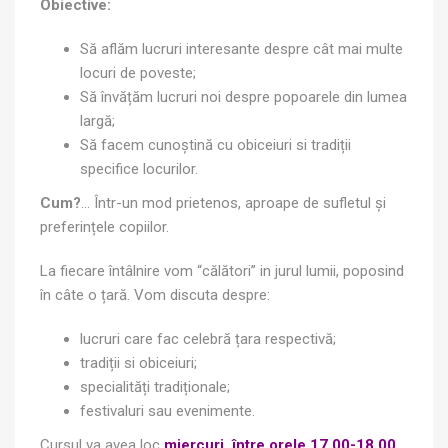
Obiective:
Să aflăm lucruri interesante despre cât mai multe
locuri de poveste;
Să învățăm lucruri noi despre popoarele din lumea
largă;
Să facem cunoștină cu obiceiuri si tradiții
specifice locurilor.
Cum?
… Într-un mod prietenos, aproape de sufletul și
preferințele copiilor.
La fiecare întâlnire vom “călători” in jurul lumii, poposind
în câte o țară. Vom discuta despre:
lucruri care fac celebră țara respectivă;
tradiții si obiceiuri;
specialități tradiționale;
festivaluri sau evenimente.
Cursul va avea loc
miercuri, între orele 17.00-18.00
,