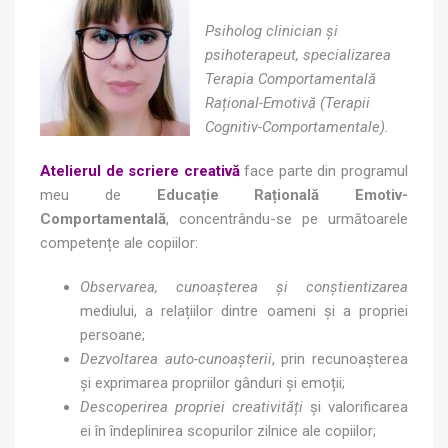
Psiholog clinician și
psihoterapeut, specializarea
Terapia Comportamentală
Rațional-Emotivă (Terapii
Cognitiv-Comportamentale
).
Atelierul de scriere creativă
face parte din programul
meu de
Educație Rațională Emotiv-
Comportamentală
, concentrându-se pe următoarele
competențe ale copiilor:
Observarea, cunoașterea și conștientizarea
mediului, a relațiilor dintre oameni și a propriei
persoane;
Dezvoltarea auto-cunoașterii
, prin recunoașterea
și exprimarea propriilor gânduri și emoții;
Descoperirea propriei creativități
și valorificarea
ei în îndeplinirea scopurilor zilnice ale copiilor;