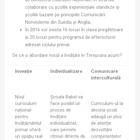
colaborare cu școlile experiențiale olandeze și
școlile bazate pe principiile Comunicării
Nonviolente din Suedia și Anglia;
În 2016 vor exista 16 locuri în clasa pregătitoare
și 20 locuri pentru programul de afterschool
adresat ciclului primar.
De ce o abordare nouă a învățării în Timișoara acum?
Inovație
Individualizare
Comunicare
interculturală
Noul
Școala Babel va
curriculum
face posibil un
Curriculum-ul la
național
proces de
decizia școlii
pentru
învățare
adaugă un plus
învățământul
individualizat,
de atenție
primar oferă
care permite
dezvoltării
un spațiu real
ritmuri diferite de
competențelor