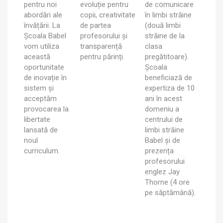
pentru noi
evoluție pentru
de comunicare
abordări ale
copii, creativitate
în limbi străine
învățării. La
de partea
(două limbi
Școala Babel
profesorului și
străine de la
vom utiliza
transparență
clasa
această
pentru părinți.
pregătitoare).
oportunitate
Școala
de inovație în
beneficiază de
sistem și
expertiza de 10
acceptăm
ani în acest
provocarea la
domeniu a
libertate
centrului de
lansată de
limbi străine
noul
Babel și de
curriculum.
prezența
profesorului
englez Jay
Thorne (4 ore
pe săptămână).