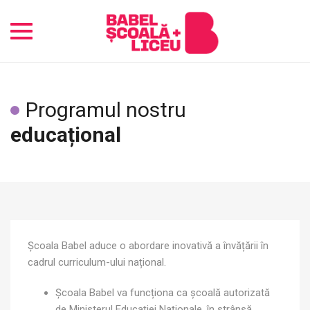
Toggle
navigation
Programul nostru
educațional
Școala Babel aduce o abordare inovativă a învățării în
cadrul curriculum-ului național.
Școala Babel va funcționa ca școală autorizată
de Ministerul Educației Naționale, în strânsă