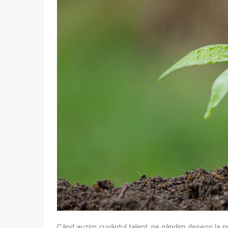
Când auzim cuvântul talent, ne gândim deseori la pre