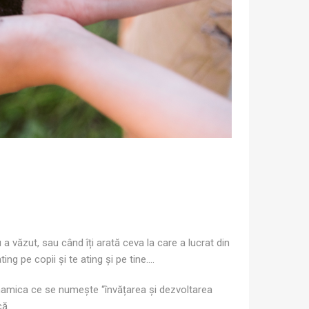
 văzut, sau când îți arată ceva la care a lucrat din
ng pe copii și te ating și pe tine….
inamica ce se numește “învățarea și dezvoltarea
că.