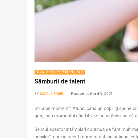
ÎNVĂȚAREA EXPERIENȚIALĂ
Sâmburii de talent
Posted at
April 9, 2021
BY
SCOALA BABEL
Știi acel moment? Atunci când un copil îți spune cu 
greu, sau momentul când îl vezi bucurându-se că a de
Sensul acestor întâmplări continuă de fapt mult ma
copiilor”, care în acest moment este în acțiune. Est