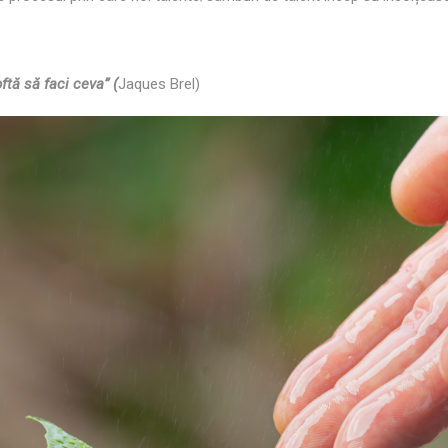
ftă să faci ceva” (
Jaques Brel)