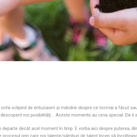
ochii sclipind de entuziasm și mândrie despre ce tocmai a făcut sau a
scoperit noi posibilități…. Aceste momente au ceva special. Ele îi ati
i departe decât acel moment în timp. E vorba aici despre puterea, d
e procesul prin care noi talente/sâmburi de talent încep să încolțeas