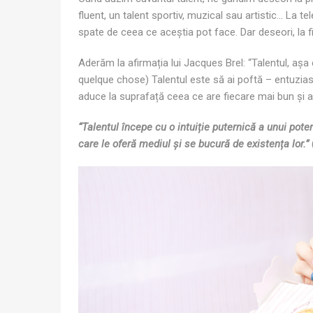
fluent, un talent sportiv, muzical sau artistic… La t
spate de ceea ce aceștia pot face. Dar deseori, la f
Aderăm la afirmația lui Jacques Brel: “Talentul, așa c
quelque chose) Talentul este să ai poftă – entuzia
aduce la suprafață ceea ce are fiecare mai bun și a
“Talentul începe cu o intuiție puternică a unui po
care le oferă mediul și se bucură de existența lor.”