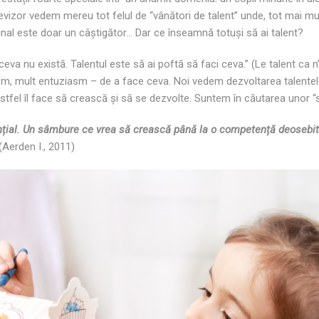
elevizor vedem mereu tot felul de “vânători de talent” unde, tot mai mul
inal este doar un câștigător… Dar ce înseamnă totuși să ai talent?
eva nu există. Talentul este să ai poftă să faci ceva.” (Le talent ca n’e
sm, mult entuziasm – de a face ceva. Noi vedem dezvoltarea talentelo
stfel îl face să crească și să se dezvolte. Suntem în căutarea unor “
tențial. Un sâmbure ce vrea să crească până la o competență deosebit
(Aerden I., 2011)