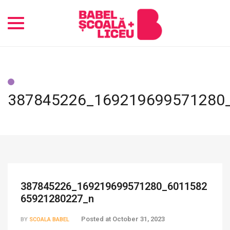
Toggle
navigation
387845226_169219699571280
387845226_169219699571280_6011582
65921280227_n
Posted at
October 31, 2023
BY
SCOALA BABEL