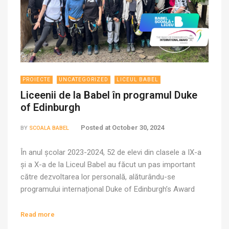
PROIECTE
UNCATEGORIZED
LICEUL BABEL
Liceenii de la Babel în programul Duke
of Edinburgh
Posted at
October 30, 2024
BY
SCOALA BABEL
În anul școlar 2023-2024, 52 de elevi din clasele a IX-a
și a X-a de la Liceul Babel au făcut un pas important
către dezvoltarea lor personală, alăturându-se
programului internațional Duke of Edinburgh’s Award
(DofE). Acest program, dedicat tinerilor între 14 și 24 de
ani, îi provoacă să își dezvolte o serie de abilități
Read more
esențiale […]