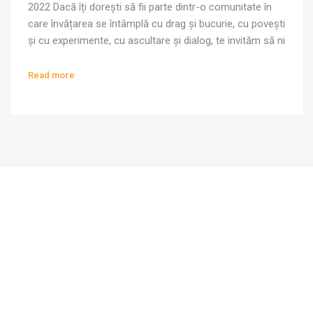
2022 Dacă îți dorești să fii parte dintr-o comunitate în
care învățarea se întâmplă cu drag și bucurie, cu povești
și cu experimente, cu ascultare și dialog, te invităm să ni
te alături. Trimite-ne CV-ul tău până în 12 aprilie, pe
adresa contact@scoalababel.ro. Pentru anul școlar
Read more
2021-2022, căutăm profesori & […]