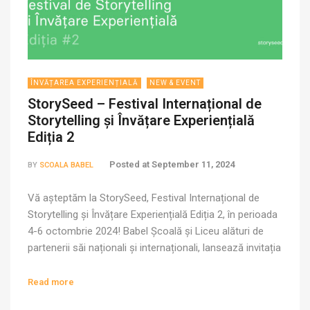
ÎNVĂȚAREA EXPERIENȚIALĂ
NEW & EVENT
StorySeed – Festival Internațional de
Storytelling și Învățare Experiențială
Ediția 2
Posted at
September 11, 2024
BY
SCOALA BABEL
Vă așteptăm la StorySeed, Festival Internațional de
Storytelling și Învățare Experiențială Ediția 2, în perioada
4-6 octombrie 2024! Babel Școală și Liceu alături de
partenerii săi naționali și internaționali, lansează invitația
pentru StorySeed – o sărbătoare a Artei Povestirii
(Storytelling), multilingvismului și expresivității în
Read more
educație. A doua ediție a StorySeed – “Alive” – va avea