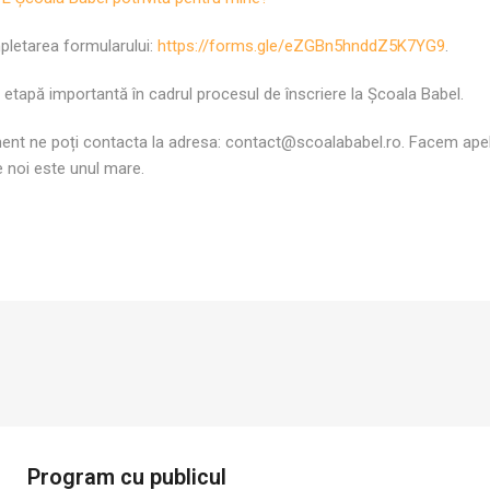
pletarea formularului:
https://forms.gle/eZGBn5hnddZ5K7YG9
.
o etapă importantă în cadrul procesul de înscriere la Școala Babel.
iment ne poți contacta la adresa: contact@scoalababel.ro. Facem apel 
e noi este unul mare.
Program cu publicul