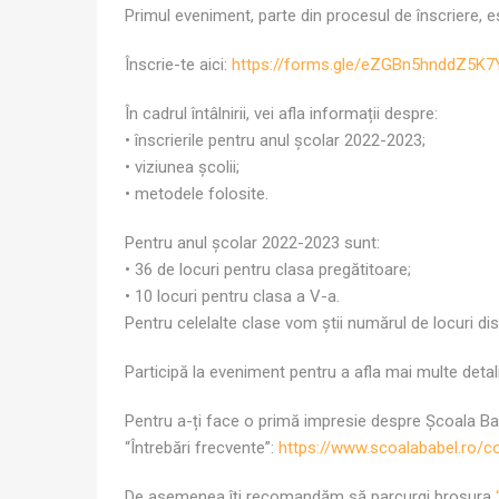
Primul eveniment, parte din procesul de înscriere, 
Înscrie-te aici:
https://forms.gle/eZGBn5hnddZ5K
În cadrul întâlnirii, vei afla informații despre:
• înscrierile pentru anul școlar 2022-2023;
• viziunea școlii;
• metodele folosite.
Pentru anul școlar 2022-2023 sunt:
• 36 de locuri pentru clasa pregătitoare;
• 10 locuri pentru clasa a V-a.
Pentru celelalte clase vom știi numărul de locuri disp
Participă la eveniment pentru a afla mai multe detal
Pentru a-ți face o primă impresie despre Școala Babe
“Întrebări frecvente”:
https://www.scoalababel.ro/co
De asemenea îți recomandăm să parcurgi broșura