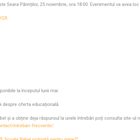
este Seara Părinților, 25 noiembrie, ora 18:00. Evenimentul va avea lo
7YG9
.
onibile la începutul lunii mai.
ii despre oferta educațională.
l și a obține deja răspunsul la unele întrebări poți consulta site-ul
ntact/intrebari-frecvente/
.
“E Școala Babel potrivită pentru mine?”