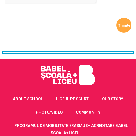
ABOUT SCHOOL
LICEUL PE SCURT
OUR STORY
PHOTO/VIDEO
COMMUNITY
PROGRAMUL DE MOBILITATE ERASMUS+ ACREDITARE BABEL
ȘCOALĂ+LICEU