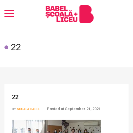
Toggle
navigation
22
22
Posted at
September 21, 2021
BY
SCOALA BABEL