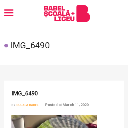
Toggle
navigation
IMG_6490
IMG_6490
Posted at
March 11, 2020
BY
SCOALA BABEL