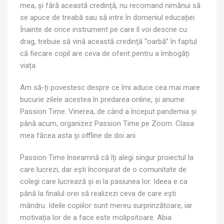
mea, și fără această credință, nu recomand nimănui să
se apuce de treabă sau să intre în domeniul educației.
Înainte de orice instrument pe care îl voi descrie cu
drag, trebuie să vină această credință “oarbă” în faptul
că fiecare copil are ceva de oferit pentru a îmbogăți
viața.
Am să-ți povestesc despre ce îmi aduce cea mai mare
bucurie zilele acestea în predarea online, și anume:
Passion Time. Vinerea, de când a început pandemia și
până acum, organizez Passion Time pe Zoom. Clasa
mea făcea asta și offline de doi ani.
Passion Time înseamnă că îți alegi singur proiectul la
care lucrezi, dar ești înconjurat de o comunitate de
colegi care lucrează și ei la pasiunea lor. Ideea e ca
până la finalul orei să realizezi ceva de care ești
mândru. Ideile copiilor sunt mereu surprinzătoare, iar
motivația lor de a face este molipsitoare. Abia