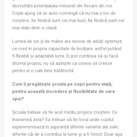
dezvoltării potențialului minunat din fiecare din noi.
Copiii ajung să se auto-convingă că nu mai e loc de
creștere, fie fiindcă sunt cei mai buni, fie fiindcă sunt cei
mai slabi dintr-o clasă.
Lumea de azi și de mâine are nevoie de adulți optimiști
ce cred în propria capacitate de învățare, astfel putând
fi flexibili și adaptabili lumii. Ei pot continua să-și facă
drumul propriu, nu să aștepte ca cineva să creeze
pentru ei o cale bine bătătorită.
Cum îi pregătește școala pe copii pentru viață,
pentru această încredere și flexibilitate de care
spui?
Școala trebuie să fie acel mediu propice creșterii. Ce
înseamnă asta? Ea trebuie să fie locul unde copilul
experimentează în siguranță diferite variante ale sale,
diferite căi de a contribui la lume și a fi fericit. Doar așa