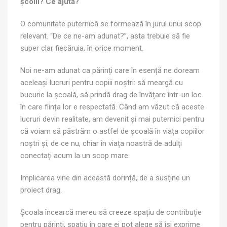
școlii? Ce ajută?
O comunitate puternică se formează în jurul unui scop
relevant. “De ce ne-am adunat?”, asta trebuie să fie
super clar fiecăruia, în orice moment.
Noi ne-am adunat ca părinți care în esență ne doream
aceleași lucruri pentru copiii noștri: să meargă cu
bucurie la școală, să prindă drag de învățare într-un loc
în care ființa lor e respectată. Când am văzut că aceste
lucruri devin realitate, am devenit și mai puternici pentru
că voiam să păstrăm o astfel de școală în viața copiilor
noștri și, de ce nu, chiar în viața noastră de adulți
conectați acum la un scop mare.
Implicarea vine din această dorință, de a susține un
proiect drag.
Școala încearcă mereu să creeze spațiu de contribuție
pentru părinți, spațiu în care ei pot alege să își exprime