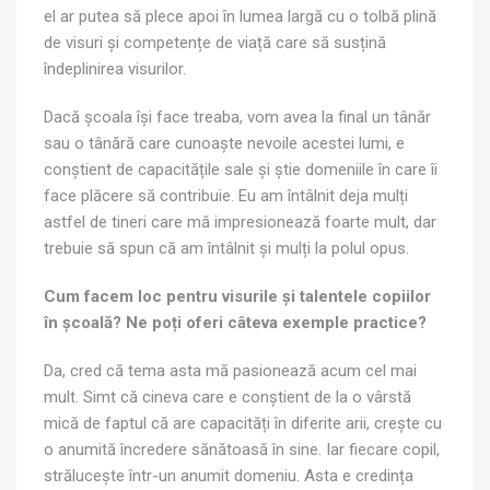
el ar putea să plece apoi în lumea largă cu o tolbă plină
de visuri și competențe de viață care să susțină
îndeplinirea visurilor.
Dacă școala își face treaba, vom avea la final un tânăr
sau o tânără care cunoaște nevoile acestei lumi, e
conștient de capacitățile sale și știe domeniile în care îi
face plăcere să contribuie. Eu am întâlnit deja mulți
astfel de tineri care mă impresionează foarte mult, dar
trebuie să spun că am întâlnit și mulți la polul opus.
Cum facem loc pentru visurile și talentele copiilor
în școală? Ne poți oferi câteva exemple practice?
Da, cred că tema asta mă pasionează acum cel mai
mult. Simt că cineva care e conștient de la o vârstă
mică de faptul că are capacități în diferite arii, crește cu
o anumită încredere sănătoasă în sine. Iar fiecare copil,
strălucește într-un anumit domeniu. Asta e credința