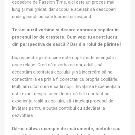
deosebire de Passion Time, aici este un proces mai
lung și mai ghidat, dar scopul e același: să descoperi
unde găsești bucurie lucrând și învățând.
Te-am auzit vorbind și despre onorarea copiilor în
procesul lor de creștere. Cum vezi tu acest lucru
din perspectiva de dascăl? Dar din rolul de părinte?
Da, respectul pentru cine este copilul este esențial în
orice relație. Cred că e vorba ca noi, adulții, să
acceptăm alteritatea copilului și să încercăm să ne
conectăm la ea prin a fi conectați cu propria copilărie.
Mulți am uitat cum e să fii copil. Învățarea Experiențială
este exact despre acest lucru: să fii în contact cu
experiența reală a copilului, să-i înțelegi procesul de
învățare pentru a putea contribui cu adevărat la
dezvoltare.
Dă-ne câteva exemple de instrumente, metode sau