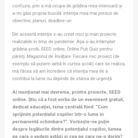
confuzie, prin a mă ocupa de grădina mea interioară și
a-mi găsi propria busolă: intenția mea mai presus de
obiective, planuri, deadline-uri.
Din această intenție s-au creat mici și mari proiecte
realizabile în timp de pandemie. Așa s-au întâmplat:
grădina școlii, SEED online, Online Pub Quiz pentru
părinți, Magazinul de Învățare. Fiecare mic proiect (de
exemplu să punem iarbă în curtea școlii) care se realiza,
mă făcea să am încredere că intenția mea de a
contribui la lume nu depinde de starea de urgență.
Ai menționat mai devreme, printre proiecte, SEED
online. Știu că a fost vorba de un eveniment gratuit,
dedicat educației, tema centrală fiind: “Cum
sprijinim potențialul copiilor într-o lume în
permanentă schimbare?”. Vorbește-ne puțin
despre legăturile dintre potențialul copiilor, lumea
pe care o vedem astăzi și cea pe care ne-o dorim?