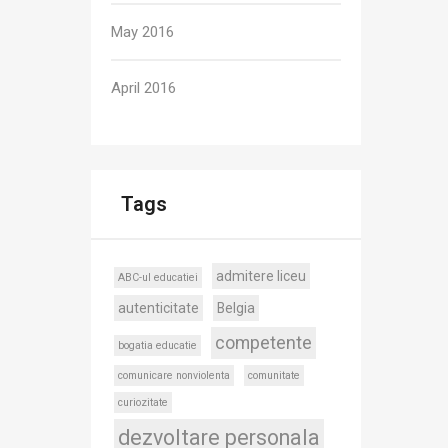
May 2016
April 2016
Tags
admitere liceu
ABC-ul educatiei
autenticitate
Belgia
competente
bogatia educatie
comunicare nonviolenta
comunitate
curiozitate
dezvoltare personala