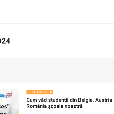
024
UNCATEGORIZED
Cum văd studenții din Belgia, Austria 
România școala noastră