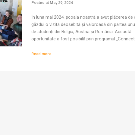
Posted at
May 29, 2024
În luna mai 2024, școala noastră a avut plăcerea de 
găzdui o vizită deosebită și valoroasă din partea unu
de studenți din Belgia, Austria și România. Această
oportunitate a fost posibilă prin programul „Connect
Across Differences” Blended Intensive Programme (
organizat de Universitatea de Vest Timișoara,
Read more
Universitatea din Viena, PXL Education Belgia, Eras
[…]