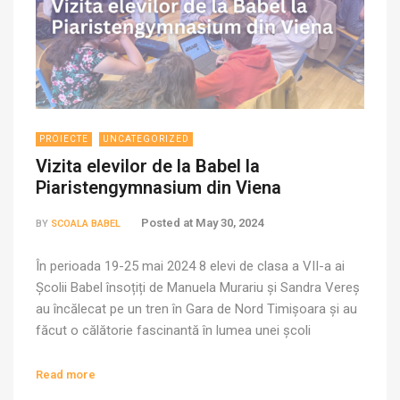
PROIECTE
UNCATEGORIZED
Vizita elevilor de la Babel la
Piaristengymnasium din Viena
Posted at
May 30, 2024
BY
SCOALA BABEL
În perioada 19-25 mai 2024 8 elevi de clasa a VII-a ai
Școlii Babel însoțiți de Manuela Murariu și Sandra Vereș
au încălecat pe un tren în Gara de Nord Timișoara și au
făcut o călătorie fascinantă în lumea unei școli
gimnaziale de prestigiu: Piaristengymnasium din Viena.
Misiunea lor: să descopere moduri diferite și inovatoare
Read more
[…]