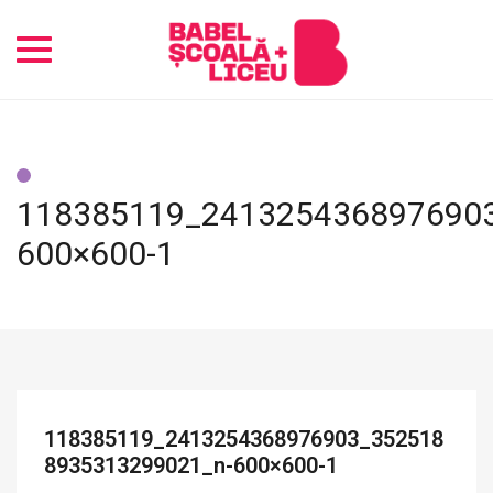
Toggle
navigation
118385119_241325436897690
600×600-1
118385119_2413254368976903_352518
8935313299021_n-600×600-1