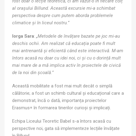
fost doar o lecție teoretică, ci am văzut-o în fiecare colț
al orașului Billund. Această excursie mi-a schimbat
perspectiva despre cum putem aborda problemele
climatice și în liceul nostru.”
Iorga Sara
:
„Metodele de învățare bazate pe joc mi-au
deschis ochii. Am realizat că educația poate fi mult
mai antrenantă și eficientă când este interactivă. M-am
întors acasă nu doar cu idei noi, ci și cu o dorință mult
mai mare de a mă implica activ în proiectele de civică
de la noi din școală.”
Această mobilitate a fost mai mult decât o simplă
călătorie; a fost un schimb cultural și educațional care a
demonstrat, încă o dată, importanța proiectelor
Erasmus+ în formarea tinerilor curioși și implicați.
Echipa Liceului Teoretic Babel s-a întors acasă cu
perspective noi, gata să implementeze lecțiile învățate
în Billund.