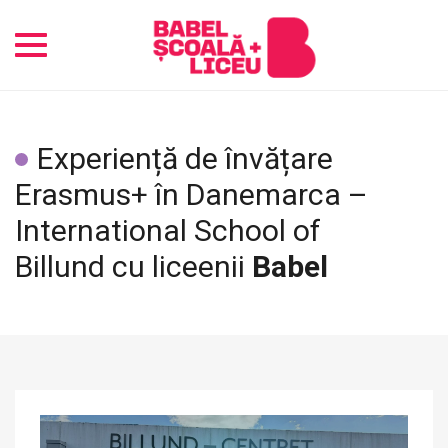
Toggle
navigation
Experiență de învățare
Erasmus+ în Danemarca –
International School of
Billund cu liceenii
Babel