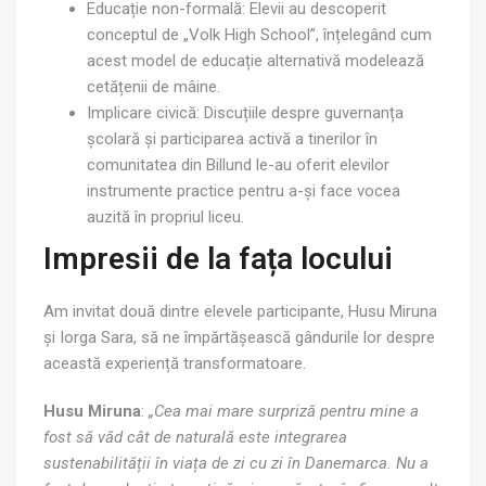
Educație non-formală: Elevii au descoperit
conceptul de „Volk High School”, înțelegând cum
acest model de educație alternativă modelează
cetățenii de mâine.
Implicare civică: Discuțiile despre guvernanța
școlară și participarea activă a tinerilor în
comunitatea din Billund le-au oferit elevilor
instrumente practice pentru a-și face vocea
auzită în propriul liceu.
Impresii de la fața locului
Am invitat două dintre elevele participante, Husu Miruna
și Iorga Sara, să ne împărtășească gândurile lor despre
această experiență transformatoare.
Husu Miruna
:
„Cea mai mare surpriză pentru mine a
fost să văd cât de naturală este integrarea
sustenabilității în viața de zi cu zi în Danemarca. Nu a