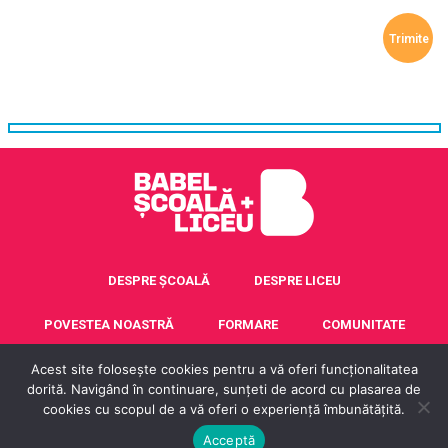
DESPRE ȘCOALĂ
DESPRE LICEU
POVESTEA NOASTRĂ
FORMARE
COMUNITATE
Acest site folosește cookies pentru a vă oferi funcționalitatea
ACREDITARE ERASMUS+
CONTACT
dorită. Navigând în continuare, sunțeti de acord cu plasarea de
cookies cu scopul de a vă oferi o experiență îmbunătățită.
© 2016 - 2025 Școala Babel. Toate drepturile rezervate.
Acceptă