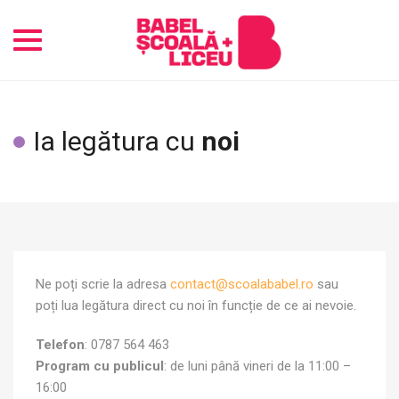
Toggle
navigation
Ia legătura cu
noi
Ne poți scrie la adresa
contact@scoalababel.ro
sau
poți lua legătura direct cu noi în funcție de ce ai nevoie.
Telefon
: 0787 564 463
Program cu publicul
: de luni până vineri de la 11:00 –
16:00