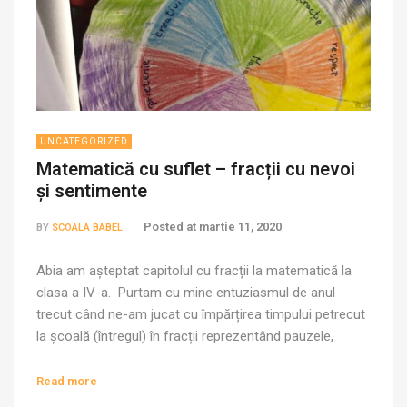
UNCATEGORIZED
Matematică cu suflet – fracții cu nevoi
și sentimente
Posted at
martie 11, 2020
BY
SCOALA BABEL
Abia am așteptat capitolul cu fracții la matematică la
clasa a IV-a. Purtam cu mine entuziasmul de anul
trecut când ne-am jucat cu împărțirea timpului petrecut
la școală (întregul) în fracții reprezentând pauzele,
materiile și făcând propuneri (în fracții) despre cum ar fi
mai frumos să îl petrecem. Anul acesta, cum copiii au
Read more
crescut și […]