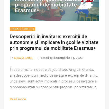
UNCATEGORIZED
Descoperiri în învățare: exerciții de
autonomie și implicare în școlile vizitate
prin programul de mobilitate Erasmus+
Posted at
decembrie 11, 2023
BY
SCOALA BABEL
În cadrul vizitei noastre de job shadowing din Olanda,
am descoperit un mediu de învățare extrem de dinamic,
unde elevii sunt activ implicați în procesul de învățare și
responsabilizați nu doar pentru propriile lor rezultate, ci
și pentru impactul pe care îl au asupra mediului și
comunității. Am fost întâmpinate cu zâmbetul pe buze
Read more
de […]