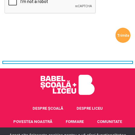
DESPRE ȘCOALĂ
DESPRE LICEU
POVESTEA NOASTRĂ
FORMARE
COMUNITATE
ACREDITARE ERASMUS+
CONTACT