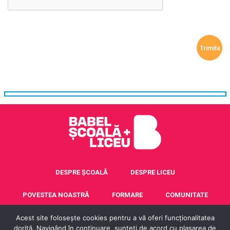
DESPRE ȘCOALĂ
DESPRE LICEU
POVESTEA NOASTRĂ
FORMARE
COMUNITATE
ACREDITARE ERASMUS+
CONTACT
Acest site folosește cookies pentru a vă oferi funcționalitatea
dorită. Navigând în continuare, sunțeti de acord cu plasarea de