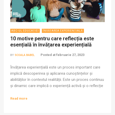
ABC-UL EDUCAȚIEI
ÎNVĂȚAREA EXPERIENȚIALĂ
10 motive pentru care reflecția este
esențială în învățarea experiențială
Posted at
februarie 27, 2023
BY
SCOALA BABEL
Învățarea experiențială este un proces important care
implică descoperirea și aplicarea cunoștințelor și
abilităților în contextul realității. Este un proces continuu
și dinamic care implică o experiență activă și o reflecție
asupra acesteia. Reflecția este o componentă esențială
a învățării experiențiale și poate fi definită ca procesul
Read more
de analiză și interpretare a experiențelor personale
pentru […]