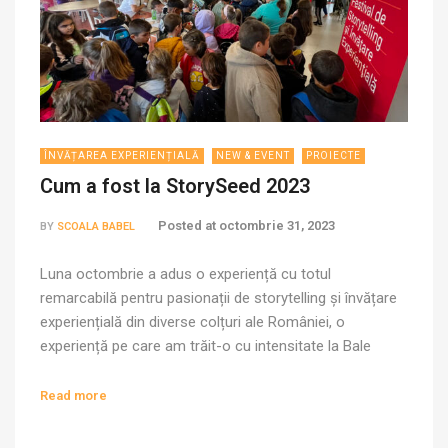
ÎNVĂȚAREA EXPERIENȚIALĂ
NEW & EVENT
PROIECTE
Cum a fost la StorySeed 2023
Posted at
octombrie 31, 2023
BY
SCOALA BABEL
Luna octombrie a adus o experiență cu totul
remarcabilă pentru pasionații de storytelling și învățare
experiențială din diverse colțuri ale României, o
experiență pe care am trăit-o cu intensitate la Bale
Școală + Liceu, unde a avut loc StorySeed – Festival de
Storytelling și Învățare Experiențială 2023. În perioada 5-
Read more
8 octombrie, Campusul Babel s-a metamorfozat […]