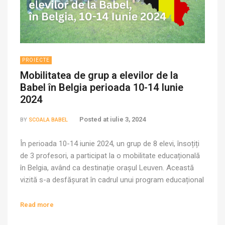
PROIECTE
Mobilitatea de grup a elevilor de la
Babel în Belgia perioada 10-14 Iunie
2024
Posted at
iulie 3, 2024
BY
SCOALA BABEL
În perioada 10-14 iunie 2024, un grup de 8 elevi, însoțiți
de 3 profesori, a participat la o mobilitate educațională
în Belgia, având ca destinație orașul Leuven. Această
vizită s-a desfășurat în cadrul unui program educațional
menit să promoveze schimbul de bune practici și să
dezvolte abilitățile de implicare civică și responsabilitate
Read more
socială a tinerilor. […]