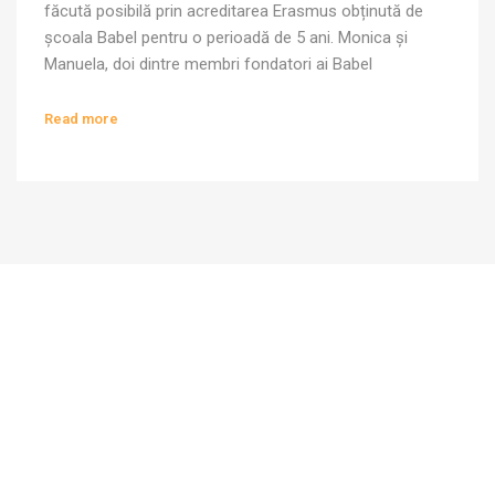
făcută posibilă prin acreditarea Erasmus obținută de
școala Babel pentru o perioadă de 5 ani. Monica și
Manuela, doi dintre membri fondatori ai Babel
Școală+Liceu, profesoare și membri ai echipei de
mentori și traineri ai școlii noastre, au participat în
Read more
Belgia la un program […]