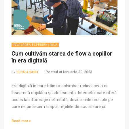
ÎNVĂȚAREA EXPERIENȚIALĂ
Cum cultivăm starea de flow a copiilor
în era digitală
Posted at
ianuarie 30, 2023
BY
SCOALA BABEL
Era digitală în care trăim a schimbat radical ceea ce
înseamnă copilăria și adolescența. Internetul care oferă
acces la informație nelimitată, device-urile multiple pe
care ne petrecem timpul, rețelele de socializare și
aplicațiile de comunicații instant au transformat modul
în care învățăm, socializăm și, implicit, ne petrecem
Read more
timpul și ne împărțim energia. În ciuda pericolelor […]