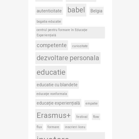
babel
autenticitate
Belgia
bogatia educatie
centrul pentru formare în Educație
Experiențială
competente
curiozitate
dezvoltare personala
educatie
educatie cu blandete
educaţie nonformala
educație experiențială
empatie
Erasmus+
festival
flow
flux
formare
inscrieri liceu