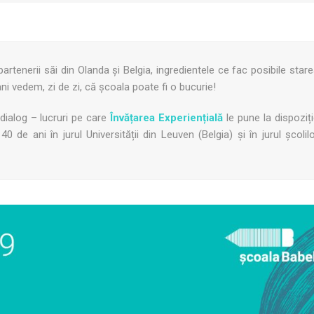
partenerii săi din Olanda și Belgia, ingredientele ce fac posibile star
 ani vedem, zi de zi, că școala poate fi o bucurie!
 dialog – lucruri pe care
Învățarea Experiențială
le pune la dispoziț
0 de ani în jurul Universității din Leuven (Belgia) și în jurul școlil