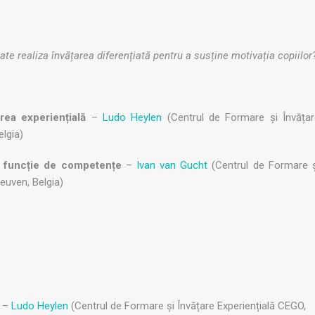
te realiza învățarea diferențiată pentru a susține motivația copiilor
rea experiențială
–
Ludo Heylen
(Centrul de Formare și Învățar
elgia)
în funcție de competențe
–
Ivan van Gucht
(Centrul de Formare 
Leuven, Belgia)
–
Ludo Heylen
(Centrul de Formare și Învățare Experiențială CEGO,