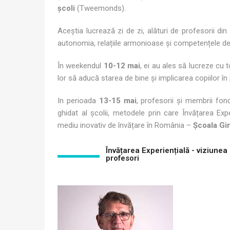
școli
(Tweemonds).
Aceștia lucrează zi de zi, alături de profesorii din
autonomia, relațiile armonioase și competențele de v
În weekendul
10-12 mai
, ei au ales să lucreze cu 
lor să aducă starea de bine și implicarea copiilor în
In perioada
13-15 mai
, profesorii și membrii fonda
ghidat al școlii, metodele prin care Învățarea Ex
mediu inovativ de învățare în România –
Școala Gi
Învățarea Experiențială - viziunea
profesori