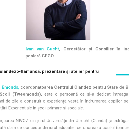
Ivan van Gucht
, Cercetător și Consilier în ino
școlară CEGO.
a olandezo-flamandă, prezentare și atelier pentru
s Emonds,
coordonatoarea Centrului Olandez pentru Stare de Bi
 Școli (Tweemonds),
este o persoană ce și-a dedicat întreaga 
ani de zile a construit o experiență vastă în îndrumarea copiilor p
ățării Experiențiale în școli primare și speciale.
ișcarea NIVOZ din jurul Universiății din Utrecht (Olanda) și extrăgâ
oată plaja de concepte din jurul educației ce onorează copilul (printr