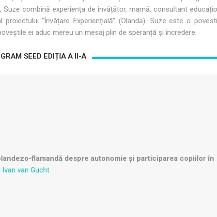
), Suze combină experiența de învățător, mamă, consultant educațio
 proiectului ”Învățare Experiențială” (Olanda). Suze este o povest
 poveștile ei aduc mereu un mesaj plin de speranță și încredere.
GRAM SEED EDIȚIA A II-A
olandezo-flamandă despre autonomie și participarea copiilor în
 Ivan van Gucht