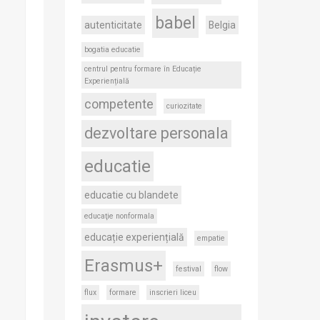
babel
autenticitate
Belgia
bogatia educatie
centrul pentru formare în Educație
Experiențială
competente
curiozitate
dezvoltare personala
educatie
educatie cu blandete
educaţie nonformala
educație experiențială
empatie
Erasmus+
festival
flow
flux
formare
inscrieri liceu