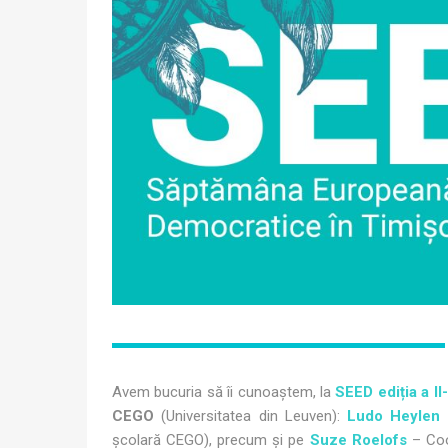
Avem bucuria să îi cunoaștem, la
SEED ediția a II
CEGO
(Universitatea din Leuven):
Ludo Heylen
școlară CEGO), precum și pe
Suze Roelofs
– Co