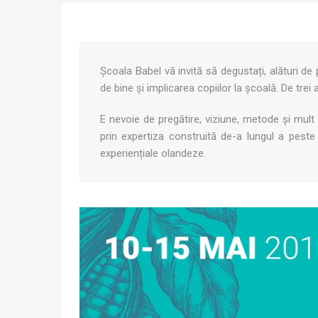
Școala Babel vă invită să degustați, alături de 
de bine și implicarea copiilor la școală. De trei
E nevoie de pregătire, viziune, metode și mult
prin expertiza construită de-a lungul a peste 4
experiențiale olandeze.