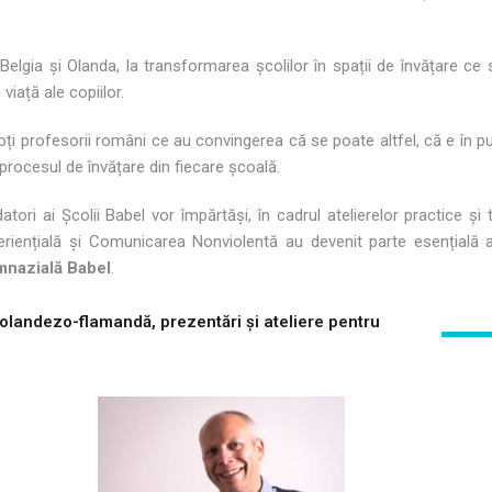
 Belgia și Olanda, la transformarea școlilor în spații de învățare ce 
iață ale copiilor.
toți profesorii români ce au convingerea că se poate altfel, că e în p
 procesul de învățare din fiecare școală.
tori ai Școlii Babel vor împărtăși, în cadrul atelierelor practice și t
periențială și Comunicarea Nonviolentă au devenit parte esențială 
mnazială Babel
.
 olandezo-flamandă, prezentări și ateliere pentru