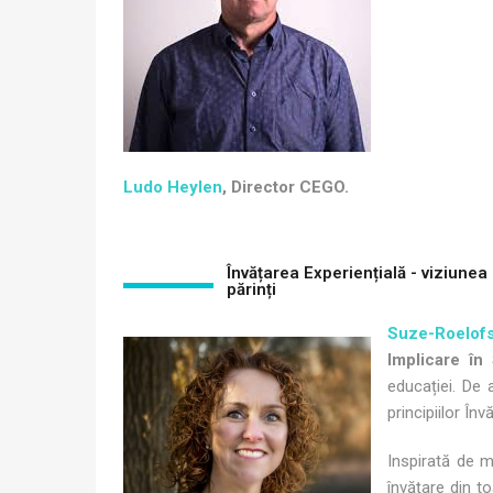
Ludo Heylen
, Director CEGO.
Învățarea Experiențială - viziune
părinți
Suze-Roelof
Implicare în
educației. De 
principiilor Înv
Inspirată de m
învățare din t