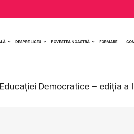
ALĂ
DESPRE LICEU
POVESTEA NOASTRĂ
FORMARE
COM
ucației Democratice – ediția a I