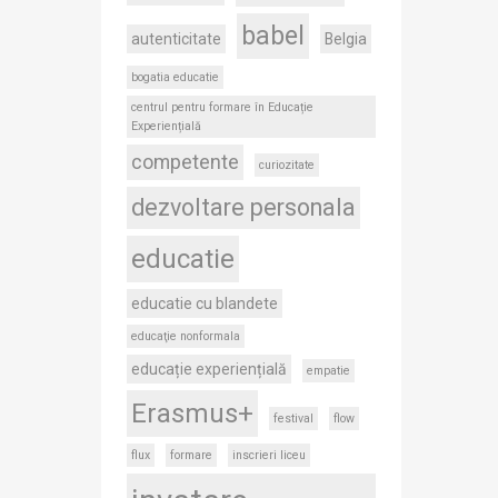
babel
autenticitate
Belgia
bogatia educatie
centrul pentru formare în Educație
Experiențială
competente
curiozitate
dezvoltare personala
educatie
educatie cu blandete
educaţie nonformala
educație experiențială
empatie
Erasmus+
festival
flow
flux
formare
inscrieri liceu