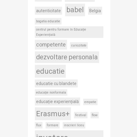
babel
autenticitate
Belgia
bogatia educatie
centrul pentru formare în Educație
Experiențială
competente
curiozitate
dezvoltare personala
educatie
educatie cu blandete
educaţie nonformala
educație experiențială
empatie
Erasmus+
festival
flow
flux
formare
inscrieri liceu