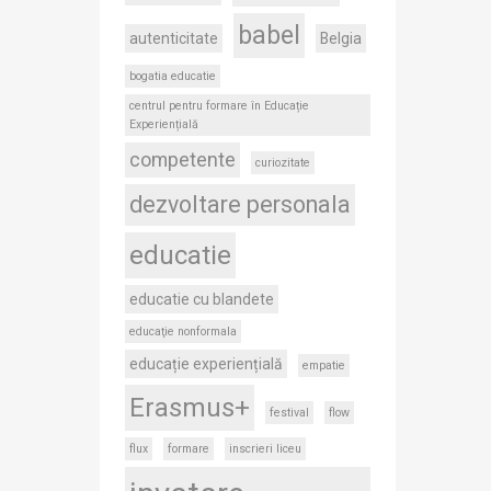
babel
autenticitate
Belgia
bogatia educatie
centrul pentru formare în Educație
Experiențială
competente
curiozitate
dezvoltare personala
educatie
educatie cu blandete
educaţie nonformala
educație experiențială
empatie
Erasmus+
festival
flow
flux
formare
inscrieri liceu