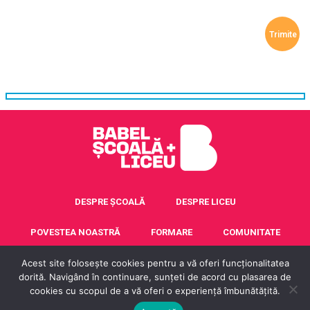
DESPRE ȘCOALĂ
DESPRE LICEU
POVESTEA NOASTRĂ
FORMARE
COMUNITATE
Acest site folosește cookies pentru a vă oferi funcționalitatea
ACREDITARE ERASMUS+
CONTACT
dorită. Navigând în continuare, sunțeti de acord cu plasarea de
cookies cu scopul de a vă oferi o experiență îmbunătățită.
© 2016 - 2025 Școala Babel. Toate drepturile rezervate.