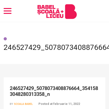
Toggle
navigation
246527429_507807340887666
246527429_5078073408876664_354158
3048280313358_n
Posted at
februarie 11, 2022
BY
SCOALA BABEL