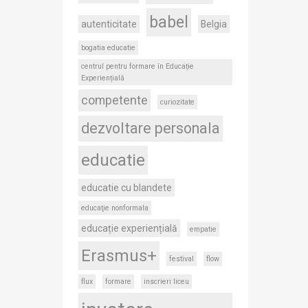
babel
autenticitate
Belgia
bogatia educatie
centrul pentru formare în Educație
Experiențială
competente
curiozitate
dezvoltare personala
educatie
educatie cu blandete
educaţie nonformala
educație experiențială
empatie
Erasmus+
festival
flow
flux
formare
inscrieri liceu