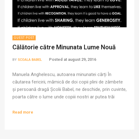
GUEST POST
Călătorie către Minunata Lume Nouă
Posted at
august 29, 2016
BY
SCOALA BABEL
Manuela Anghelescu, autoarea minunatei cărți În
căutarea fericirii, mămică de doi copii plini de zâmbete
și persoană dragă Școlii Babel, ne deschide, prin cuvinte,
poarta către o lume unde copiii nostri ar putea trăi
altfel. Multumim Manu și ne bucurăm să navigăm
împreună! Suntem ceea ce devenim și devenim ceea ce
Read more
învățăm. Înțelegem din ceea ce […]