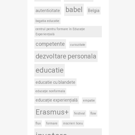
babel
autenticitate
Belgia
bogatia educatie
centrul pentru formare în Educație
Experiențială
competente
curiozitate
dezvoltare personala
educatie
educatie cu blandete
educaţie nonformala
educație experiențială
empatie
Erasmus+
festival
flow
flux
formare
inscrieri liceu