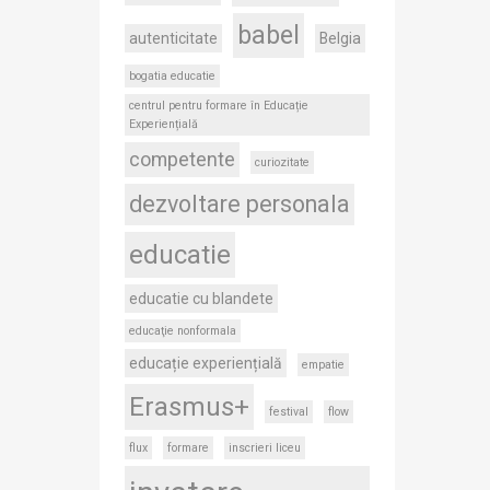
babel
autenticitate
Belgia
bogatia educatie
centrul pentru formare în Educație
Experiențială
competente
curiozitate
dezvoltare personala
educatie
educatie cu blandete
educaţie nonformala
educație experiențială
empatie
Erasmus+
festival
flow
flux
formare
inscrieri liceu