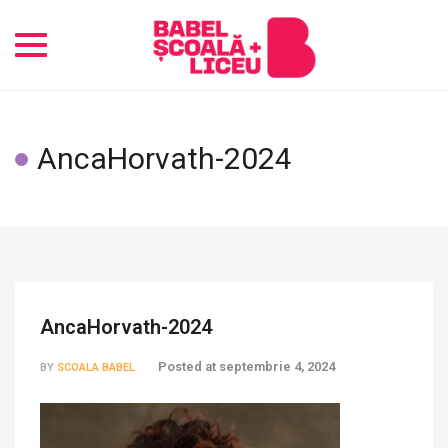
Toggle
navigation
AncaHorvath-2024
AncaHorvath-2024
Posted at
septembrie 4, 2024
BY
SCOALA BABEL