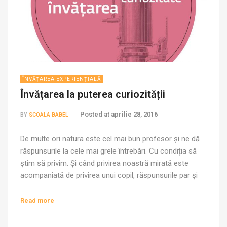
ÎNVĂȚAREA EXPERIENȚIALĂ
Învățarea la puterea curiozității
Posted at
aprilie 28, 2016
BY
SCOALA BABEL
De multe ori natura este cel mai bun profesor și ne dă
răspunsurile la cele mai grele întrebări. Cu condiția să
știm să privim. Și când privirea noastră mirată este
acompaniată de privirea unui copil, răspunsurile par și
mai clare. Ieri dimineață o pereche de ochi curioși
descoperă că în acvariu, în loc de un […]
Read more