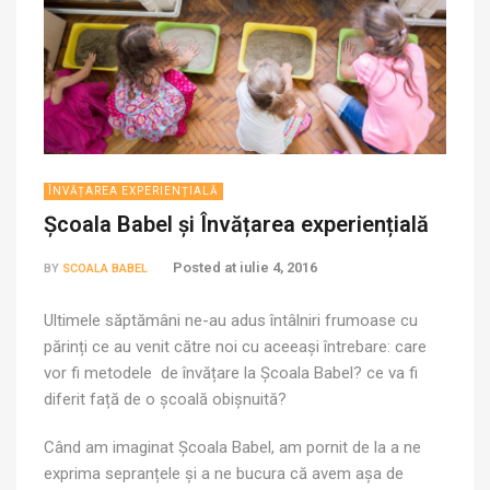
ÎNVĂȚAREA EXPERIENȚIALĂ
Școala Babel și Învățarea experiențială
Posted at
iulie 4, 2016
BY
SCOALA BABEL
Ultimele săptămâni ne-au adus întâlniri frumoase cu
părinți ce au venit către noi cu aceeași întrebare: care
vor fi metodele de învățare la Școala Babel? ce va fi
diferit față de o școală obișnuită?
Când am imaginat Școala Babel, am pornit de la a ne
exprima sepranțele și a ne bucura că avem așa de