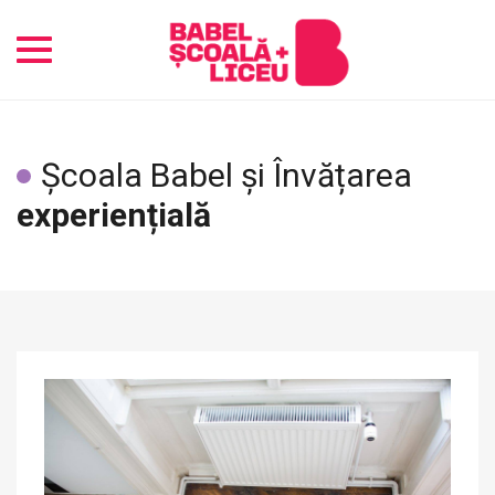
Toggle
navigation
Școala Babel și Învățarea
experiențială