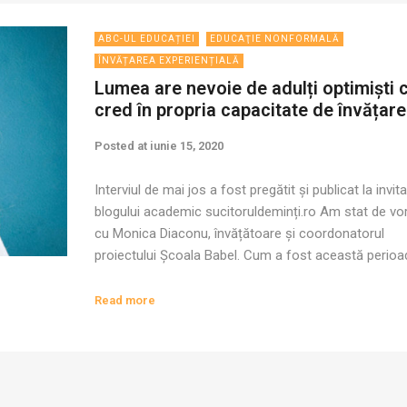
ABC-UL EDUCAȚIEI
EDUCAŢIE NONFORMALĂ
ÎNVĂȚAREA EXPERIENȚIALĂ
Lumea are nevoie de adulți optimiști 
cred în propria capacitate de învățare
Posted at
iunie 15, 2020
Interviul de mai jos a fost pregătit și publicat la invita
blogului academic sucitoruldeminți.ro Am stat de vo
cu Monica Diaconu, învățătoare și coordonatorul
proiectului Școala Babel. Cum a fost această perioa
pentru tine? Ce a adus nou și valoros? Cum te-a
provocat? La început a fost o perioadă intensă, cu
Read more
dezorientare, dar și cu […]