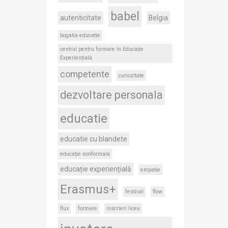
babel
autenticitate
Belgia
bogatia educatie
centrul pentru formare în Educație
Experiențială
competente
curiozitate
dezvoltare personala
educatie
educatie cu blandete
educaţie nonformala
educație experiențială
empatie
Erasmus+
festival
flow
flux
formare
inscrieri liceu