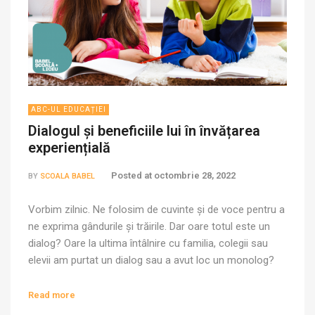
ABC-UL EDUCAȚIEI
Dialogul și beneficiile lui în învățarea
experiențială
Posted at
octombrie 28, 2022
BY
SCOALA BABEL
Vorbim zilnic. Ne folosim de cuvinte și de voce pentru a
ne exprima gândurile și trăirile. Dar oare totul este un
dialog? Oare la ultima întâlnire cu familia, colegii sau
elevii am purtat un dialog sau a avut loc un monolog?
Înainte de a porni discuția despre acest subiect este
important să înțelegem că nu […]
Read more