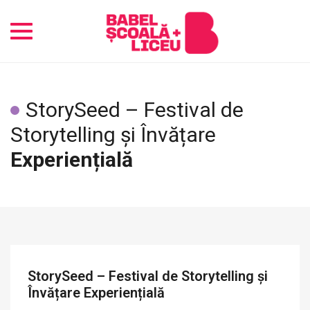
Toggle
navigation
StorySeed – Festival de
Storytelling și Învățare
Experiențială
StorySeed – Festival de Storytelling și
Învățare Experiențială